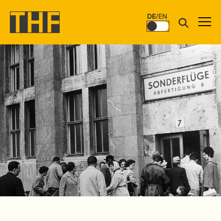
DE
/
EN
© ullstein bild - Czechatz