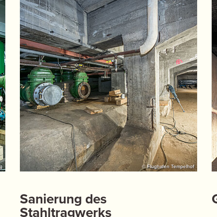
g
© Flughafen Tempelhof
Sanierung des
Stahltragwerks