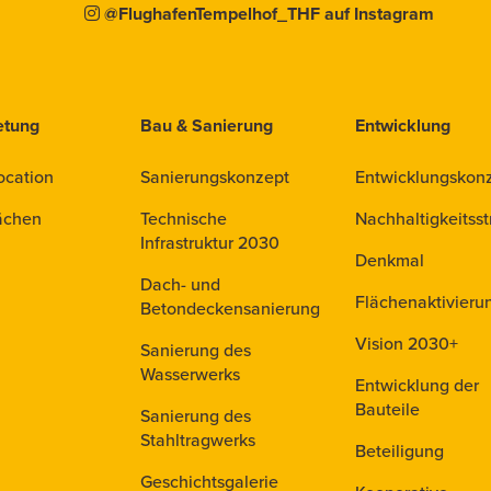
@FlughafenTempelhof_THF auf Instagram
etung
Bau & Sanierung
Entwicklung
ocation
Sanierungskonzept
Entwicklungskon
ächen
Technische
Nachhaltigkeitsst
Infrastruktur 2030
Denkmal
Dach- und
Flächenaktivieru
Betondeckensanierung
Vision 2030+
Sanierung des
Wasserwerks
Entwicklung der
Bauteile
Sanierung des
Stahltragwerks
Beteiligung
Geschichtsgalerie