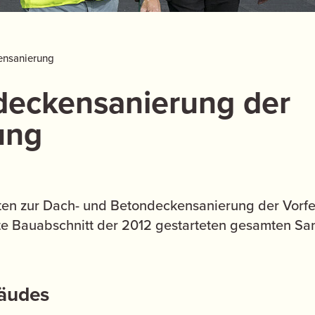
ensanierung
deckensanierung der
ung
iten zur Dach- und Betondeckensanierung der Vor
zte Bauabschnitt der 2012 gestarteten gesamten S
äudes