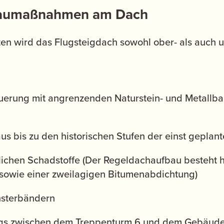
 Baumaßnahmen am Dach
 wird das Flugsteigdach sowohl ober- als auch unt
uerung mit angrenzenden Naturstein- und Metallb
 bis zu den historischen Stufen der einst geplan
ichen Schadstoffe (Der Regeldachaufbau besteht h
owie einer zweilagigen Bitumenabdichtung)
nsterbändern
s zwischen dem Treppenturm 6 und dem Gebäudete