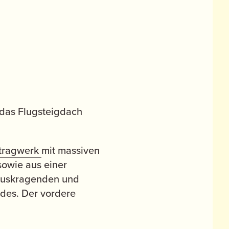
 das Flugsteigdach
ltragwerk
mit massiven
owie aus einer
n auskragenden und
des. Der vordere