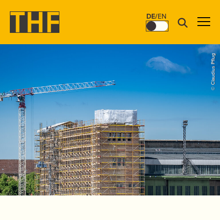
DE
/
EN
© Claudius Pflug