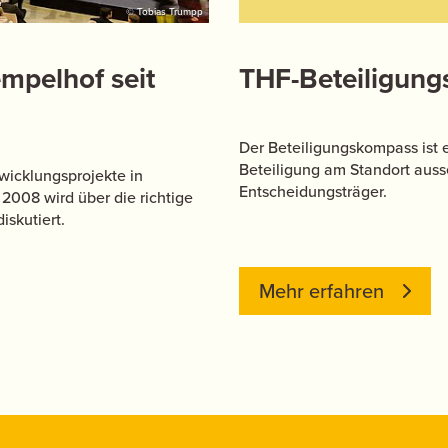
© Tobias Trumpp
mpelhof seit
THF-Beteiligun
Der Beteiligungskompass ist e
Beteiligung am Standort ausse
wicklungsprojekte in
Entscheidungsträger.
 2008 wird über die richtige
iskutiert.
Mehr erfahren