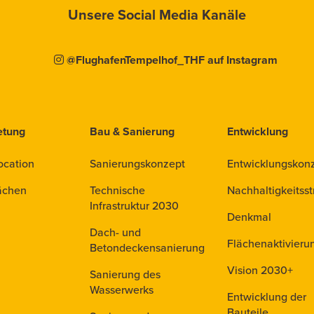
Unsere Social Media Kanäle
@FlughafenTempelhof_THF auf Instagram
etung
Bau & Sanierung
Entwicklung
ocation
Sanierungskonzept
Entwicklungskon
ächen
Technische
Nachhaltigkeitsst
Infrastruktur 2030
Denkmal
Dach- und
Flächenaktivieru
Betondeckensanierung
Vision 2030+
Sanierung des
Wasserwerks
Entwicklung der
Bauteile