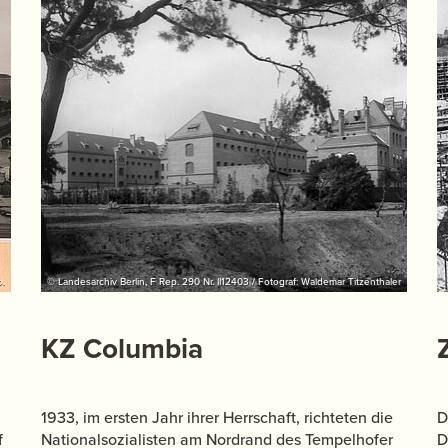
o.
© Landesarchiv Berlin, F Rep. 290 Nr. II12403 / Fotograf: Waldemar Titzenthaler
KZ Columbia
1933, im ersten Jahr ihrer Herrschaft, richteten die
D
f
Nationalsozialisten am Nordrand des Tempelhofer
D