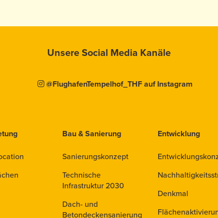
Unsere Social Media Kanäle
@FlughafenTempelhof_THF auf Instagram
etung
Bau & Sanierung
Entwicklung
ocation
Sanierungskonzept
Entwicklungskon
ächen
Technische
Nachhaltigkeitsst
Infrastruktur 2030
Denkmal
Dach- und
Flächenaktivieru
Betondeckensanierung