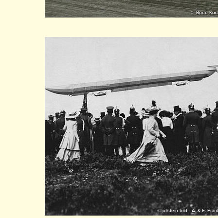
© Bodo Koc
© ullstein bild - A. & E. Fran