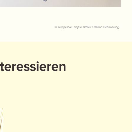
© Tempelhof Projekt GmbH / Marion Schmieding
teressieren