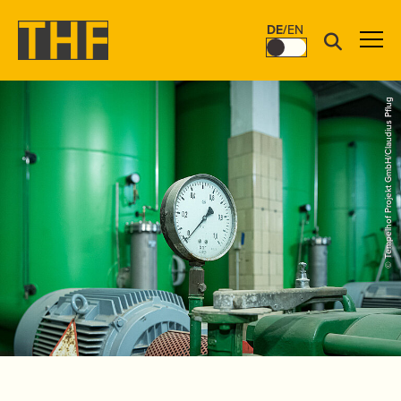
DE
/
EN
© Tempelhof Projekt GmbH/Claudius Pflug