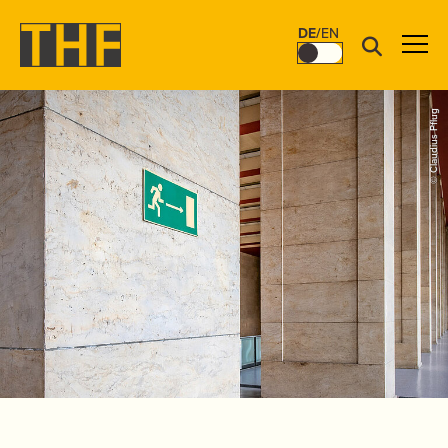
DE
/
EN
© Claudius Pflug