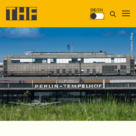
DE
/
EN
© Claudius Pflug