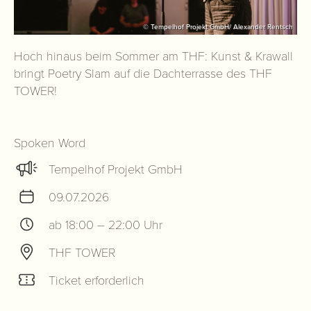
© Tempelhof Projekt GmbH/ Alexander Rentsch
Hoch hinaus beim Sommer am THF: Kunst & Krawall
bringt Poetry Slam auf die Dachterrasse des THF
TOWER!
Spoken Word
Tempelhof Projekt GmbH
09.07.2026
ab 18:00 – 22:00 Uhr
THF TOWER
Ticket erforderlich