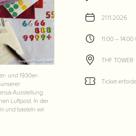
21.11.2026
11:00 – 14:00
THF TOWER
© Tempelhof Projekt GmbH
er- und 1930er-
Ticket erforde
 unserer
ansa-Ausstellung
hen Luftpost. In der
n und basteln wir