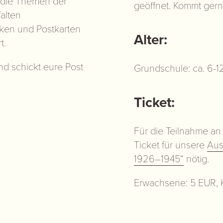
 die Themen der
geöffnet. Kommt gerne
falten
rken und Postkarten
Alter:
t.
nd schickt eure Post
Grundschule: ca. 6-1
Ticket:
Für die Teilnahme an 
Ticket für unsere
Aus
1926–1945“
nötig.
Erwachsene: 5 EUR, K