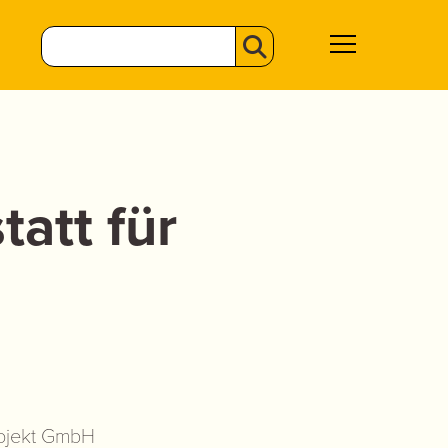
att für
ojekt GmbH