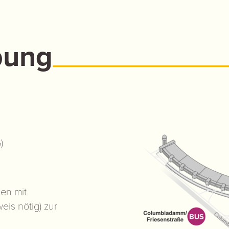
bung
)
en mit
is nötig) zur