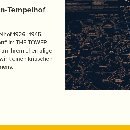
lin-Tempelhof
pelhof 1926–1945.
fahrt“ im THF TOWER
a an ihrem ehemaligen
irft einen kritischen
hmens.