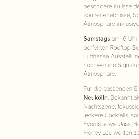
besondere Kulisse d
Konzerterlebnisse, S
Atmosphäre inklusive
Samstags
am 16 Uhr 
perfekten Rooftop-So
Lufthansa-Ausstellung
hochwertige Signatu
Atmosphäre.
Für die passenden Er
Neukölln
. Bekannt al
Nachtszene, fokussie
leckere Cocktails, s
Events sowie Jass, B
Honey Lou wollten z