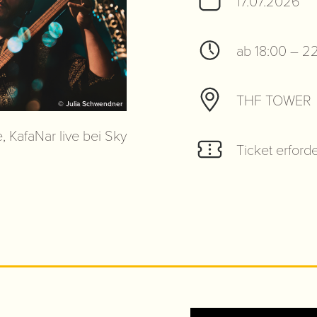
17.07.2026
ab 18:00 – 2
THF TOWER
© Julia Schwendner
, KafaNar live bei Sky
Ticket erforde