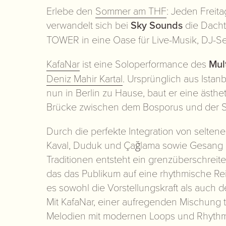
Erlebe den
Sommer am THF
: Jeden Freit
verwandelt sich bei
Sky Sounds
die Dacht
TOWER in eine Oase für Live-Musik, DJ-Se
KafaNar
ist eine Soloperformance des
Mul
Deniz Mahir Kartal
. Ursprünglich aus Ista
nun in Berlin zu Hause, baut er eine ästhe
Brücke zwischen dem Bosporus und der 
Durch die perfekte Integration von selten
Kaval, Duduk und Çağlama sowie Gesang 
Traditionen entsteht ein grenzüberschrei
das das Publikum auf eine rhythmische Re
es sowohl die Vorstellungskraft als auch de
Mit KafaNar, einer aufregenden Mischung tr
Melodien mit modernen Loops und Rhythme