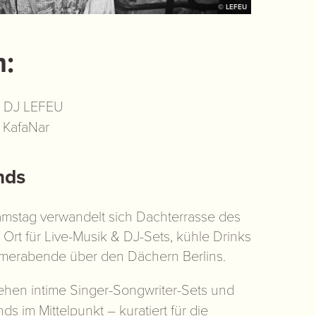
© LEFEU
:
:
DJ LEFEU
:
KafaNar
nds
amstag verwandelt sich Dachterrasse des
rt für Live-Musik & DJ-Sets, kühle Drinks
erabende über den Dächern Berlins.
ehen intime Singer-Songwriter-Sets und
s im Mittelpunkt – kuratiert für die