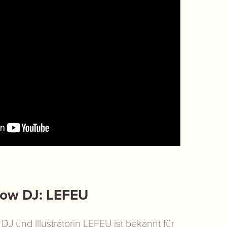
how DJ: LEFEU
 DJ und Illustratorin
LEFEU
ist bekannt für