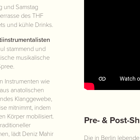
ag und Samstag
errasse des THF
ts und kühle Drinks.
tiinstrumentalisten
nbul stammend und
tische musikalische
Spree.
en Instrumenten wie
aus anatolischen
tendes Klanggewebe,
ise mitnimmt, indem
n Körper mobilisiert.
Pre- & Post-S
aditioneller
n, lädt Deniz Mahir
Die in Berlin lebende