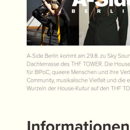
A-Side Berlin kommt am 29.8. zu Sky Soun
Dachterrasse des THF TOWER. Die House
für BIPoC, queere Menschen und ihre Ver
Community, musikalische Vielfalt und die
Wurzeln der House-Kultur auf den THF T
Informationen