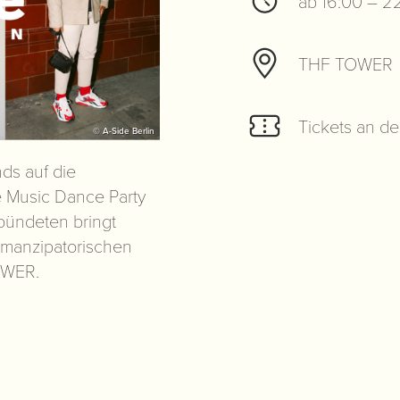
ab 16:00 – 2
THF TOWER
Tickets an d
© A-Side Berlin
ds auf die
 Music Dance Party
bündeten bringt
 emanzipatorischen
OWER.