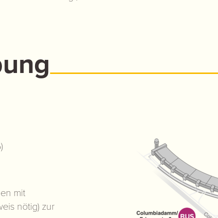
bung
)
en mit
is nötig) zur