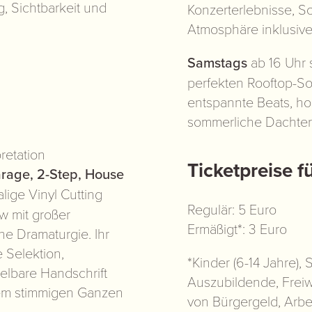
, Sichtbarkeit und
Konzerterlebnisse, S
Atmosphäre inklusive
Samstags
ab 16 Uhr 
perfekten Rooftop-So
entspannte Beats, ho
sommerliche Dachter
pretation
Ticketpreise 
rage, 2-Step, House
ige Vinyl Cutting
Regulär: 5 Euro
w mit großer
Ermäßigt*: 3 Euro
he Dramaturgie. Ihr
 Selektion,
*Kinder (6-14 Jahre),
selbare Handschrift
Auszubildende, Freiw
inem stimmigen Ganzen
von Bürgergeld, Arbe