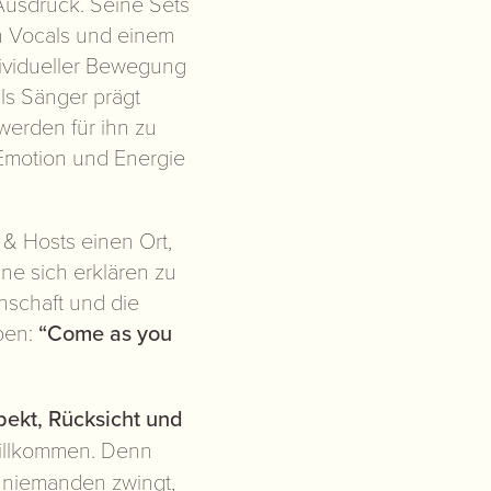
usdruck. Seine Sets
n Vocals und einem
dividueller Bewegung
als Sänger prägt
werden für ihn zu
Emotion und Energie
 & Hosts einen Ort,
 sich erklären zu
schaft und die
ben:
“Come as you
pekt, Rücksicht und
willkommen. Denn
e niemanden zwingt,