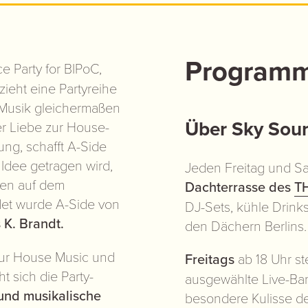
Programm
 Party for BIPoC,
ieht eine Partyreihe
Musik gleichermaßen
Über Sky Sou
der Liebe zur House-
ng, schafft A-Side
 Idee getragen wird,
Jeden Freitag und Sa
den auf dem
Dachterrasse des
T
et wurde A-Side von
DJ-Sets, kühle Drin
K. Brandt.
den Dächern Berlins.
ur House Music und
Freitags
ab 18 Uhr st
t sich die Party-
ausgewählte Live-Band
und musikalische
besondere Kulisse d