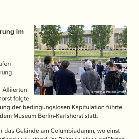
rung im
m
afen
rung.
 Alliierten
©Tempelhof Projekt GmbH
orst folgte
ung der bedingungslosen Kapitulation führte.
 dem Museum Berlin-Karlshorst statt.
 war das Gelände am Columbiadamm, wo einst