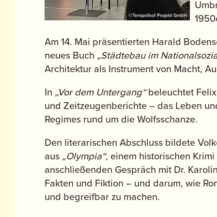
Umbrü
1950
©Tempelhof Projekt GmbH
Am 14. Mai präsentierten Harald Bodensc
neues Buch
„Städtebau im Nationalsozi
Architektur als Instrument von Macht, 
In
„Vor dem Untergang“
beleuchtet Felix
und Zeitzeugenberichte – das Leben und
Regimes rund um die Wolfsschanze.
Den literarischen Abschluss bildete Vol
aus
„Olympia“
, einem historischen Krimi
anschließenden Gespräch mit Dr. Karoli
Fakten und Fiktion – und darum, wie Ro
und begreifbar zu machen.