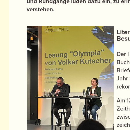
und Rundgänge luden dazu ein, zu erin
verstehen.
Lite
Bes
Der H
Buc
Brie
Jahr
rekon
Am 1
Zeith
zwis
zeich