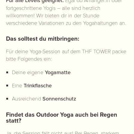
Für alle Levels geeignet:
Egal ob Anfänger:in oder
fortgeschrittene Yogis – alle sind herzlich
willkommen! Wir bieten dir in der Stunde
verschiedene Variationen zu den Yogahaltungen an.
Das solltest du mitbringen:
Für deine Yoga-Session auf dem THF TOWER packe
bitte Folgendes ein:
Deine eigene
Yogamatte
Eine
Trinkflasche
Ausreichend
Sonnenschutz
Findet das Outdoor Yoga auch bei Regen
statt?
Ja, die Session fällt nicht aus!
Bei Regen, starkem