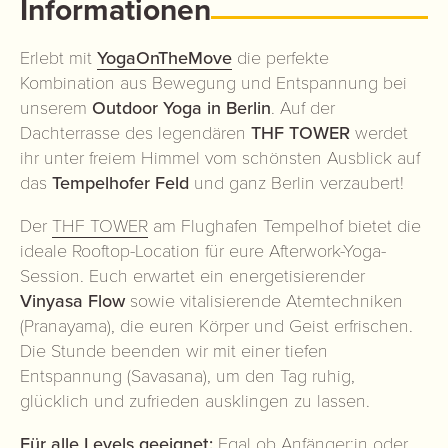
Informationen
Erlebt mit
YogaOnTheMove
die perfekte
Kombination aus Bewegung und Entspannung bei
unserem
Outdoor Yoga in Berlin
. Auf der
Dachterrasse des legendären
THF TOWER
werdet
ihr unter freiem Himmel vom schönsten Ausblick auf
das
Tempelhofer Feld
und ganz Berlin verzaubert!
Der
THF TOWER
am Flughafen Tempelhof bietet die
ideale Rooftop-Location für eure Afterwork-Yoga-
Session. Euch erwartet ein energetisierender
Vinyasa Flow
sowie vitalisierende Atemtechniken
(Pranayama), die euren Körper und Geist erfrischen.
Die Stunde beenden wir mit einer tiefen
Entspannung (Savasana), um den Tag ruhig,
glücklich und zufrieden ausklingen zu lassen.
Für alle Levels geeignet:
Egal ob Anfänger:in oder