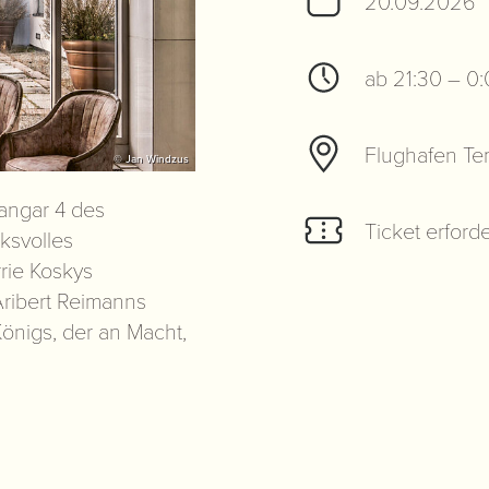
20.09.2026
ab 21:30 – 0
Flughafen Te
© Jan Windzus
Hangar 4 des
Ticket erforde
ksvolles
rrie Koskys
 Aribert Reimanns
önigs, der an Macht,