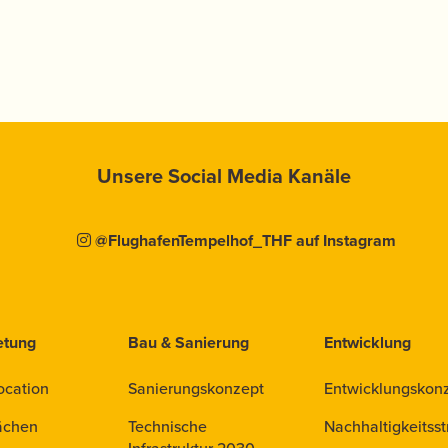
Unsere Social Media Kanäle
@FlughafenTempelhof_THF auf Instagram
etung
Bau & Sanierung
Entwicklung
ocation
Sanierungskonzept
Entwicklungskon
ächen
Technische
Nachhaltigkeitsst