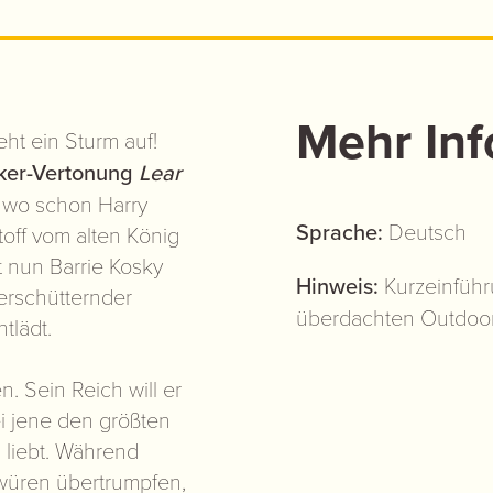
Mehr Inf
eht ein Sturm auf!
iker-Vertonung
Lear
, wo schon Harry
Sprache:
Deutsch
off vom alten König
t nun Barrie Kosky
Hinweis:
Kurzeinführ
erschütternder
überdachten Outdoo
tlädt.
. Sein Reich will er
ei jene den größten
n liebt. Während
würen übertrumpfen,