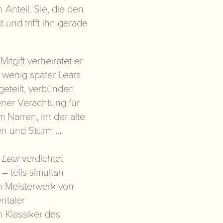
 Anteil. Sie, die den
t und trifft ihn gerade
itgift verheiratet er
 wenig später Lears
geteilt, verbünden
ener Verachtung für
 Narren, irrt der alte
en und Sturm …
r
Lear
verdichtet
 teils simultan
n Meisterwerk von
ntaler
n Klassiker des