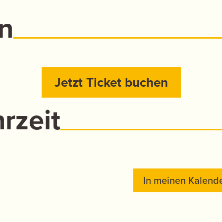
n
Jetzt Ticket buchen
rzeit
In meinen Kalende