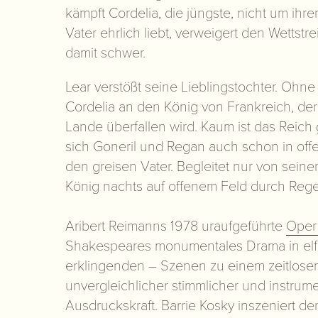
kämpft Cordelia, die jüngste, nicht um ihren
Vater ehrlich liebt, verweigert den Wettstrei
damit schwer.
Lear verstößt seine Lieblingstochter. Ohne M
Cordelia an den König von Frankreich, der
Lande überfallen wird. Kaum ist das Reich 
sich Goneril und Regan auch schon in off
den greisen Vater. Begleitet nur von seinem
König nachts auf offenem Feld durch Reg
Aribert Reimanns 1978 uraufgeführte
Ope
Shakespeares monumentales Drama in elf –
erklingenden – Szenen zu einem zeitlose
unvergleichlicher stimmlicher und instrume
Ausdruckskraft. Barrie Kosky inszeniert de