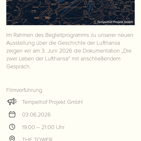
© Tempelhof Projekt GmbH
Im Rahmen des Begleitprogramms zu unserer neuen
Ausstellung über die Geschichte der Lufthansa
zeigen wir am 3. Juni 2026 die Dokumentation „Die
zwei Leben der Lufthansa“ mit anschließendem
Gespräch.
Filmvorführung
Tempelhof Projekt GmbH
03.06.2026
19:00 – 21:00 Uhr
THF TOWER