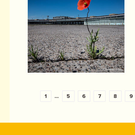
© Claudius Pflug
1
…
5
6
7
8
9