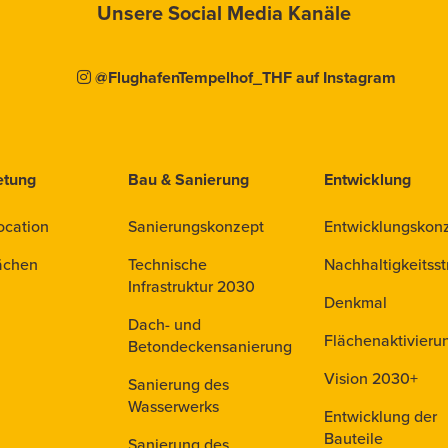
Unsere Social Media Kanäle
@FlughafenTempelhof_THF auf Instagram
etung
Bau & Sanierung
Entwicklung
ocation
Sanierungskonzept
Entwicklungskon
ächen
Technische
Nachhaltigkeitsst
Infrastruktur 2030
Denkmal
Dach- und
Flächenaktivieru
Betondeckensanierung
Vision 2030+
Sanierung des
Wasserwerks
Entwicklung der
Bauteile
Sanierung des