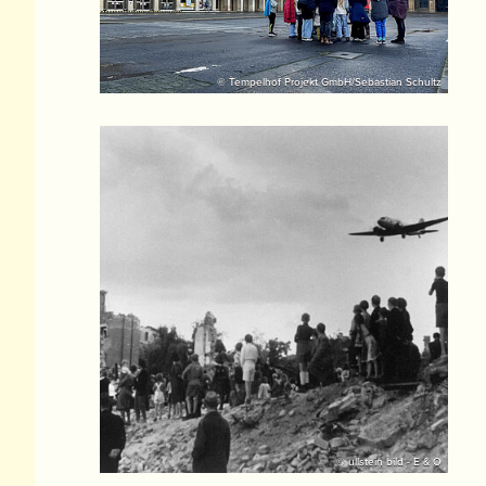
© Tempelhof Projekt GmbH/Sebastian Schultz
© ullstein bild - E & O