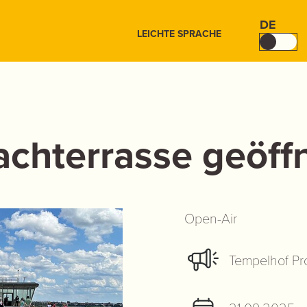
DE
LEICHTE SPRACHE
chterrasse geöffn
Open-Air
Tempelhof Pr