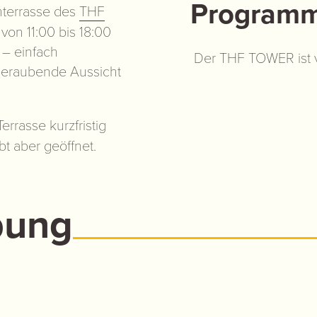
Programm
hterrasse des
THF
on 11:00 bis 18:00
g – einfach
Der THF TOWER ist vo
beraubende Aussicht
rrasse kurzfristig
bt aber geöffnet.
bung