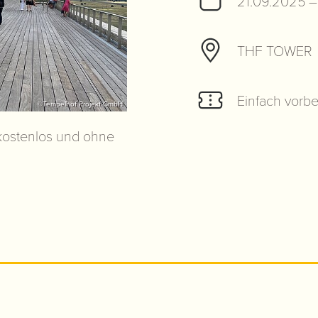
21.09.2025 –
THF TOWER
Einfach vorb
©Tempelhof Projekt GmbH
 kostenlos und ohne