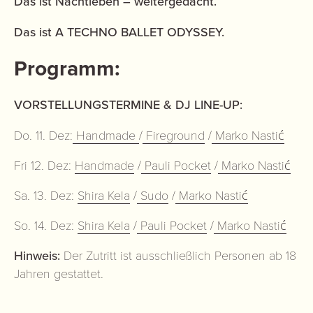
Das ist Nachtleben – weitergedacht.
Das ist A TECHNO BALLET ODYSSEY.
Programm:
VORSTELLUNGSTERMINE & DJ LINE-UP:
Do. 11. Dez:
Handmade
/
Fireground
/
Marko Nastić
Fri 12. Dez:
Handmade
/
Pauli Pocket
/
Marko Nastić
Sa. 13. Dez:
Shira Kela
/
Sudo
/
Marko Nastić
So. 14. Dez:
Shira Kela
/
Pauli Pocket
/
Marko Nastić
Hinweis:
Der Zutritt ist ausschließlich Personen ab 18
Jahren gestattet.