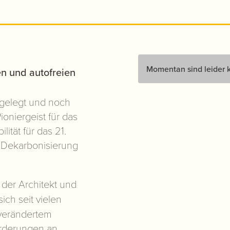
Momentan sind leider k
 und autofreien
lgelegt und noch
ioniergeist für das
ität für das 21.
, Dekarbonisierung
der Architekt und
ich seit vielen
verändertem
orderungen an