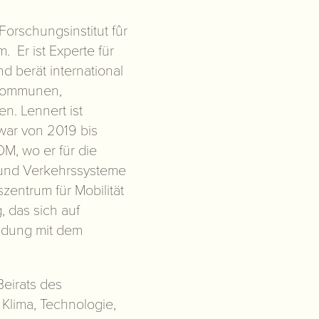
Forschungsinstitut fûr
 Er ist Experte für
d berät international
 Kommunen,
. Lennert ist
war von 2019 bis
OM, wo er für die
e und Verkehrssysteme
zentrum für Mobilität
, das sich auf
indung mit dem
Beirats des
, Klima, Technologie,