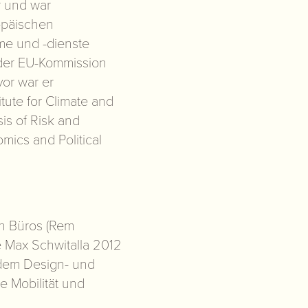
r und war
opäischen
eme und -dienste
der EU-Kommission
vor war er
tute for Climate and
is of Risk and
mics and Political
len Büros (Rem
e Max Schwitalla 2012
 dem Design- und
 Mobilität und