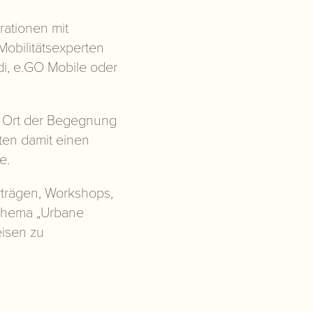
rationen mit
bilitätsexperten
di, e.GO Mobile oder
s Ort der Begegnung
eten damit einen
e.
Vorträgen, Workshops,
Thema „Urbane
eisen zu