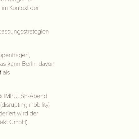
 im Kontext der
passungsstrategien
 Kopenhagen,
as kann Berlin davon
 als
Fx IMPULSE-Abend
(disrupting mobility)
eriert wird der
jekt GmbH).