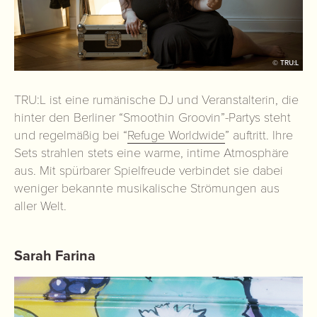
© TRU:L
TRU:L ist eine rumänische DJ und Veranstalterin, die
hinter den Berliner “Smoothin Groovin”-Partys steht
und regelmäßig bei “
Refuge Worldwide
” auftritt. Ihre
Sets strahlen stets eine warme, intime Atmosphäre
aus. Mit spürbarer Spielfreude verbindet sie dabei
weniger bekannte musikalische Strömungen aus
aller Welt.
Sarah Farina