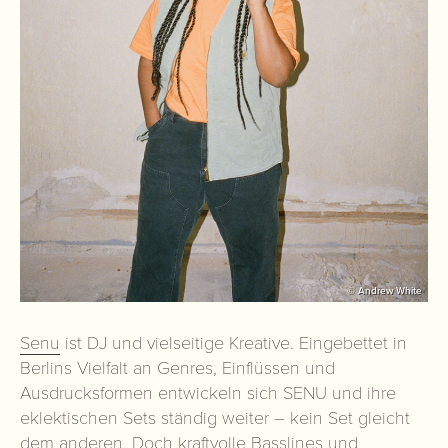
© Andrew White
Senu
ist DJ und vielseitige Kreative. Eingebettet in
Berlins Vielfalt an Genres, Einflüssen und
Ausdrucksformen entwickeln sich SENU und ihre
eklektischen Sets ständig weiter – kein Set gleicht
dem anderen. Doch kraftvolle Basslines und