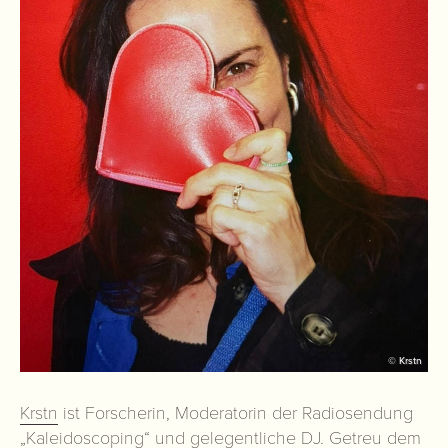
© Krstn
Krstn
ist Forscherin, Moderatorin der Radiosendung
„Kaleidoscoping“ und gelegentliche DJ. Getreu dem