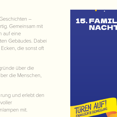
r Geschichten –
rtig. Gemeinsam mit
 auf eine
nten Gebäudes. Dabei
Ecken, die sonst oft
rgründe über die
ber die Menschen,
rung und erlebt den
voller
nlampen mit.