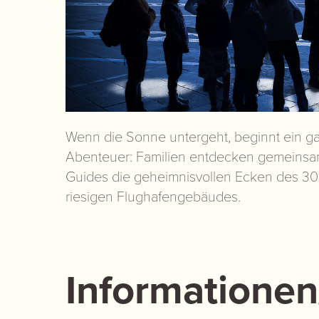
Wenn die Sonne untergeht, beginnt ein 
Abenteuer: Familien entdecken gemeinsa
Guides die geheimnisvollen Ecken des 3
riesigen Flughafengebäudes.
Informationen