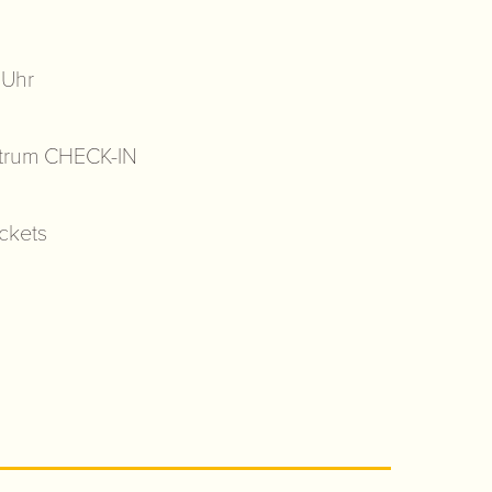
 Uhr
trum CHECK-IN
ckets