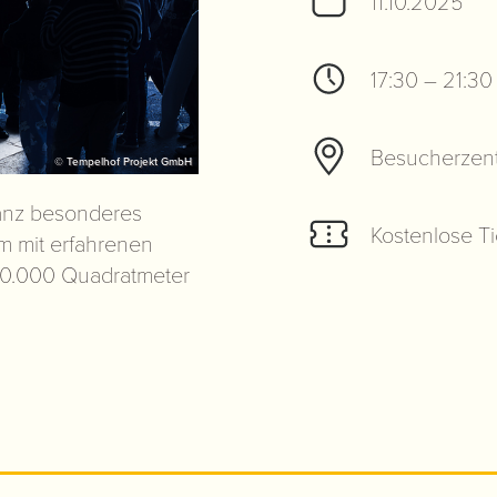
11.10.2025
17:30 – 21:30
Besucherzen
© Tempelhof Projekt GmbH
ganz besonderes
Kostenlose Ti
m mit erfahrenen
00.000 Quadratmeter