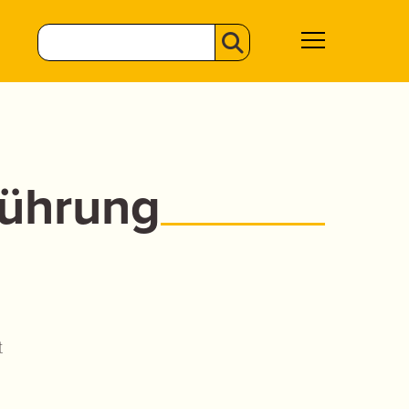
führung
t