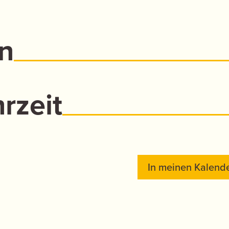
n
rzeit
In meinen Kalende