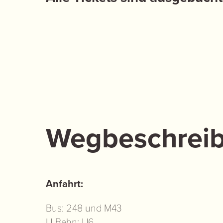
Wegbeschrei
Anfahrt:
Bus: 248 und M43
U-Bahn: U6