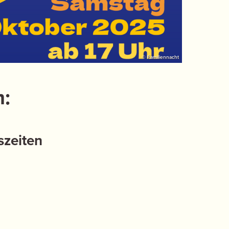
© Familiennacht
:
szeiten